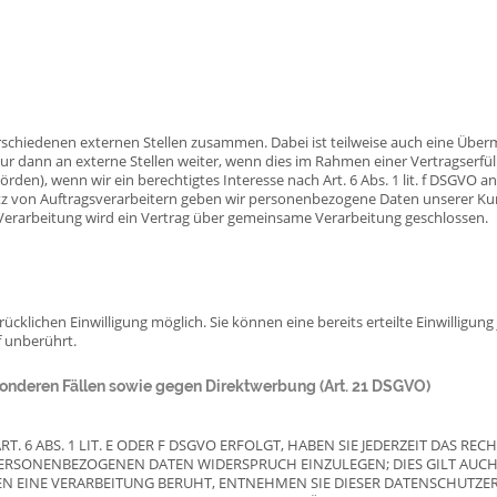
erschiedenen externen Stellen zusammen. Dabei ist teilweise auch eine Üb
r dann an externe Stellen weiter, wenn dies im Rahmen einer Vertragserfüllu
örden), wenn wir ein berechtigtes Interesse nach Art. 6 Abs. 1 lit. f DSGVO
tz von Auftragsverarbeitern geben wir personenbezogene Daten unserer Kun
 Verarbeitung wird ein Vertrag über gemeinsame Verarbeitung geschlossen.
cklichen Einwilligung möglich. Sie können eine bereits erteilte Einwilligung
f unberührt.
nderen Fällen sowie gegen Direktwerbung (Art. 21 DSGVO)
6 ABS. 1 LIT. E ODER F DSGVO ERFOLGT, HABEN SIE JEDERZEIT DAS REC
PERSONENBEZOGENEN DATEN WIDERSPRUCH EINZULEGEN; DIES GILT AUCH
NEN EINE VERARBEITUNG BERUHT, ENTNEHMEN SIE DIESER DATENSCHUTZ