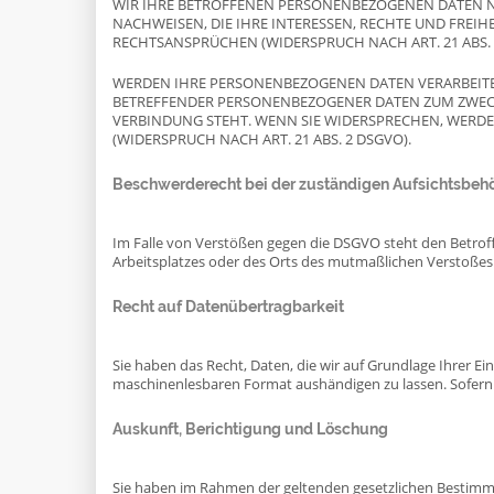
WIR IHRE BETROFFENEN PERSONENBEZOGENEN DATEN NI
NACHWEISEN, DIE IHRE INTERESSEN, RECHTE UND FRE
RECHTSANSPRÜCHEN (WIDERSPRUCH NACH ART. 21 ABS. 
WERDEN IHRE PERSONENBEZOGENEN DATEN VERARBEITET,
BETREFFENDER PERSONENBEZOGENER DATEN ZUM ZWECKE
VERBINDUNG STEHT. WENN SIE WIDERSPRECHEN, WERD
(WIDERSPRUCH NACH ART. 21 ABS. 2 DSGVO).
Beschwerde­recht bei der zuständigen Aufsichts­beh
Im Falle von Verstößen gegen die DSGVO steht den Betroff
Arbeitsplatzes oder des Orts des mutmaßlichen Verstoßes 
Recht auf Daten­übertrag­barkeit
Sie haben das Recht, Daten, die wir auf Grundlage Ihrer Ein
maschinenlesbaren Format aushändigen zu lassen. Sofern Si
Auskunft, Berichtigung und Löschung
Sie haben im Rahmen der geltenden gesetzlichen Bestimm