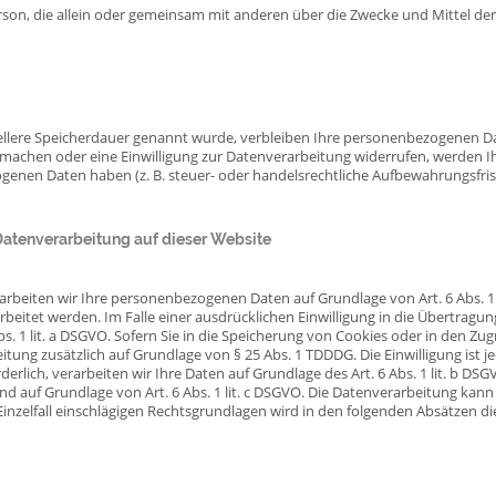
e Person, die allein oder gemeinsam mit anderen über die Zwecke und Mittel 
ellere Speicherdauer genannt wurde, verbleiben Ihre personenbezogenen Dat
 machen oder eine Einwilligung zur Datenverarbeitung widerrufen, werden Ih
genen Daten haben (z. B. steuer- oder handelsrechtliche Aufbewahrungsfrist
atenverarbeitung auf dieser Website
rarbeiten wir Ihre personenbezogenen Daten auf Grundlage von Art. 6 Abs. 1 li
eitet werden. Im Falle einer ausdrücklichen Einwilligung in die Übertragun
1 lit. a DSGVO. Sofern Sie in die Speicherung von Cookies oder in den Zugrif
eitung zusätzlich auf Grundlage von § 25 Abs. 1 TDDDG. Die Einwilligung ist j
lich, verarbeiten wir Ihre Daten auf Grundlage des Art. 6 Abs. 1 lit. b DSGV
 sind auf Grundlage von Art. 6 Abs. 1 lit. c DSGVO. Die Datenverarbeitung kan
im Einzelfall einschlägigen Rechtsgrundlagen wird in den folgenden Absätzen 