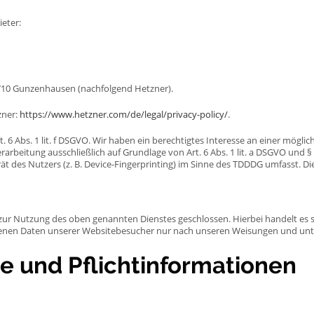
eter:
91710 Gunzenhausen (nachfolgend Hetzner).
zner:
https://www.hetzner.com/de/legal/privacy-policy/
.
6 Abs. 1 lit. f DSGVO. Wir haben ein berechtigtes Interesse an einer möglic
rarbeitung ausschließlich auf Grundlage von Art. 6 Abs. 1 lit. a DSGVO und §
 des Nutzers (z. B. Device-Fingerprinting) im Sinne des TDDDG umfasst. Die E
 zur Nutzung des oben genannten Dienstes geschlossen. Hierbei handelt es 
ogenen Daten unserer Websitebesucher nur nach unseren Weisungen und unt
e und Pflicht­informationen