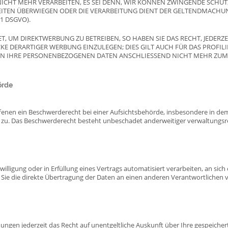
CHT MEHR VERARBEITEN, ES SEI DENN, WIR KÖNNEN ZWINGENDE SCHU
IHEITEN ÜBERWIEGEN ODER DIE VERARBEITUNG DIENT DER GELTENDMACH
1 DSGVO).
 UM DIREKTWERBUNG ZU BETREIBEN, SO HABEN SIE DAS RECHT, JEDERZE
 DERARTIGER WERBUNG EINZULEGEN; DIES GILT AUCH FÜR DAS PROFILI
EN IHRE PERSONENBEZOGENEN DATEN ANSCHLIESSEND NICHT MEHR ZU
örde
enen ein Beschwerderecht bei einer Aufsichtsbehörde, insbesondere in dem 
zu. Das Beschwerderecht besteht unbeschadet anderweitiger verwaltungsrec
willigung oder in Erfüllung eines Vertrags automatisiert verarbeiten, an sich
e die direkte Übertragung der Daten an einen anderen Verantwortlichen ver
ungen jederzeit das Recht auf unentgeltliche Auskunft über Ihre gespeich